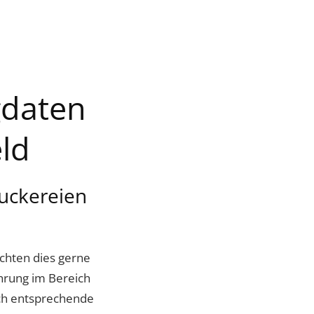
gdaten
ld
ruckereien
öchten dies gerne
ahrung im Bereich
rch entsprechende