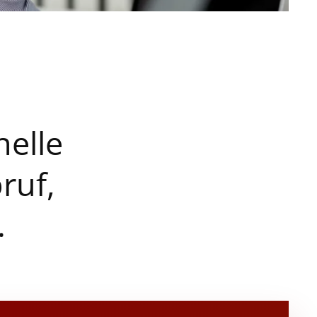
nelle
ruf,
.