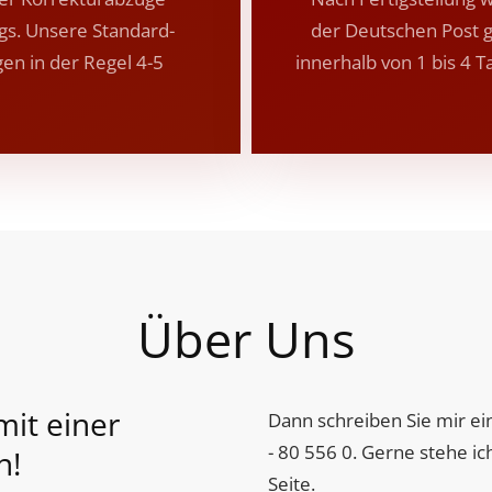
ngs. Unsere Standard-
der Deutschen Post g
gen in der Regel 4-5
innerhalb von 1 bis 4 
Über Uns
mit einer
Dann schreiben Sie mir e
- 80 556 0.
Gerne stehe ich
n!
Seite.